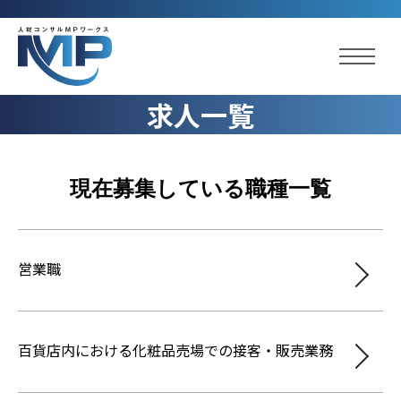
求人一覧
現在募集している職種一覧
営業職
百貨店内における化粧品売場での接客・販売業務