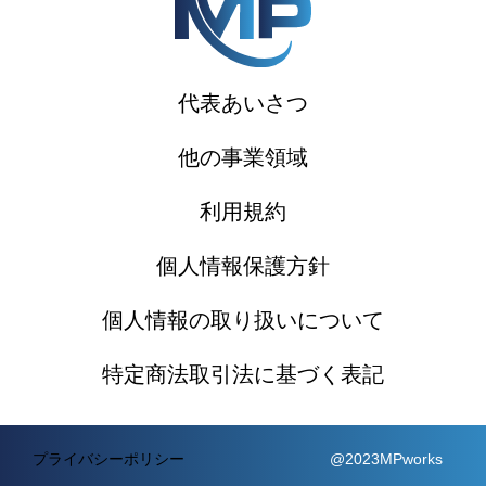
代表あいさつ
他の事業領域
利用規約
個人情報保護方針
個人情報の取り扱いについて
特定商法取引法に基づく表記
プライバシーポリシー
@2023MPworks