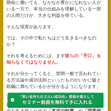
懸命に働いても、なかなか豊かになれない人が
いる一方で、本当の仕組みを理解している一部
の人間だけが、大きな利益を得ている。
そんな現実があります。
では、その中で私たちはどう生きるべきなの
か？
それを考えるためには、まず
彼らの「手口」を
知らなくてはなりません。
それが分かってくると、世間一般で言われてい
る方法論や成功法則といったものがいかに嘘と
欺瞞に満ちているかが分かるようになります。
そして、書籍『黒い金持ちのズルい成功術』と
併せてこの動画を見ることで、この不条理な社
会を生き抜くための
「本当の知恵」
や
「現実的